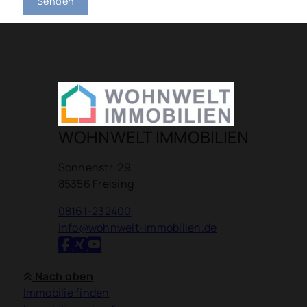
Senden
WOHNWELT IMMOBILIEN
Sonnenstr. 29
85356 Freising
08161-232400
info@wohnwelt-immobilien.de
Nach oben
Immobilie finden