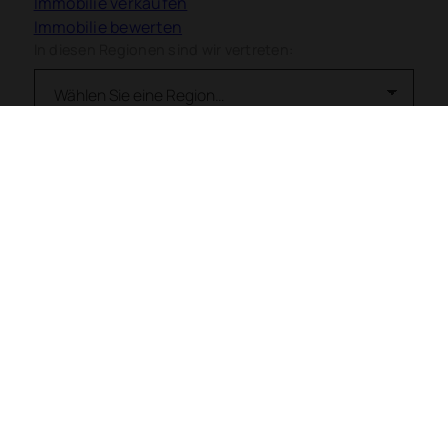
Immobilie verkaufen
Immobilie bewerten
In diesen Regionen sind wir vertreten:
Kontakt
Impressum
Datenschutz
Haftungsausschluss
Cookie-Einstellungen
WOHNWELT IMMOBILIEN 2026
Made with
Ynfinite