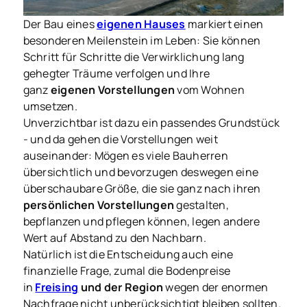
Der Bau eines
eigenen Hauses
markiert einen
besonderen Meilenstein im Leben: Sie können
Schritt für Schritte die Verwirklichung lang
gehegter Träume verfolgen und Ihre
ganz
eigenen Vorstellungen
vom Wohnen
umsetzen.
Unverzichtbar ist dazu ein passendes Grundstück
- und da gehen die Vorstellungen weit
auseinander: Mögen es viele Bauherren
übersichtlich und bevorzugen deswegen eine
überschaubare Größe, die sie ganz nach ihren
persönlichen Vorstellungen
gestalten,
bepflanzen und pflegen können, legen andere
Wert auf Abstand zu den Nachbarn.
Natürlich ist die Entscheidung auch eine
finanzielle Frage, zumal die Bodenpreise
in
Freising
und der Region
wegen der enormen
Nachfrage nicht unberücksichtigt bleiben sollten.