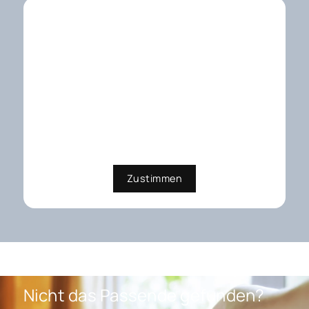
Externe Dienste / Social
Media
Inhalte aus externen Quellen,
Videoplattformen und Social-
Media-Plattformen. Wenn Cookies
von externen Medien akzeptiert
werden, bedarf der Zugriff auf
diese Inhalte keiner manuellen
Zustimmung mehr
Zustimmen
Nicht das Passende gefunden?