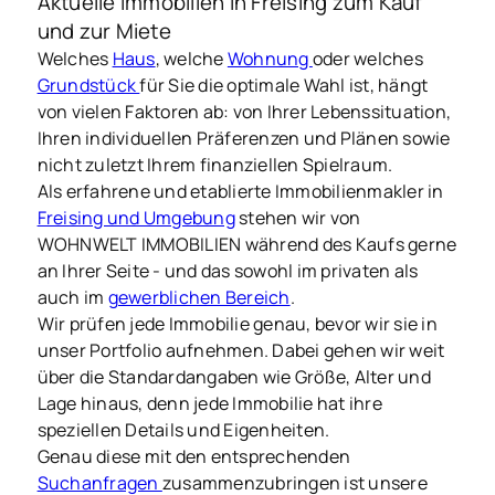
Aktuelle Immobilien in Freising zum Kauf
und zur Miete
Welches
Haus
, welche
Wohnung
oder welches
Grundstück
für Sie die optimale Wahl ist, hängt
von vielen Faktoren ab: von Ihrer Lebenssituation,
Ihren individuellen Präferenzen und Plänen sowie
nicht zuletzt Ihrem finanziellen Spielraum.
Als erfahrene und etablierte Immobilienmakler in
Freising und Umgebung
stehen wir von
WOHNWELT IMMOBILIEN während des Kaufs gerne
an Ihrer Seite - und das sowohl im privaten als
auch im
gewerblichen Bereich
.
Wir prüfen jede Immobilie genau, bevor wir sie in
unser Portfolio aufnehmen. Dabei gehen wir weit
über die Standardangaben wie Größe, Alter und
Lage hinaus, denn jede Immobilie hat ihre
speziellen Details und Eigenheiten.
Genau diese mit den entsprechenden
Suchanfragen
zusammenzubringen ist unsere