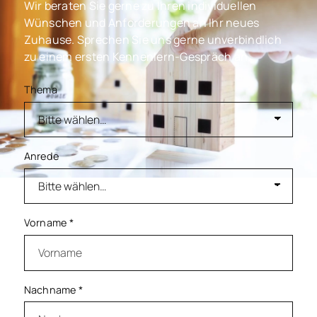
Wir beraten Sie gerne zu Ihren individuellen
Wünschen und Anforderungen an Ihr neues
Zuhause. Sprechen Sie uns gerne unverbindlich
zu einem ersten Kennenlern-Gespräch an.
Thema
Anrede
Vorname
*
Nachname
*