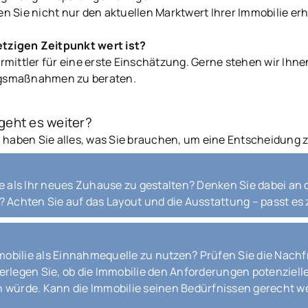
 Sie nicht nur den aktuellen Marktwert Ihrer Immobilie er
etzigen Zeitpunkt wert ist?
mittler für eine erste Einschätzung. Gerne stehen wir Ihne
ngsmaßnahmen zu beraten.
geht es weiter?
, haben Sie alles, was Sie brauchen, um eine Entscheidung z
e als Ihr neues Zuhause zu gestalten? Denken Sie dabei an di
? Achten Sie auf das Layout und die Ausstattung – passt es 
Immobilie als Einnahmequelle zu nutzen? Prüfen Sie die Nachf
rlegen Sie, ob die Immobilie den Anforderungen potenzieller 
n würde. Kann die Immobilie seinen Bedürfnissen gerecht we