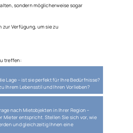
halten, sondern möglicherweise sogar
n zur Verfügung, um sie zu
u treffen:
e Lage – ist sie perfekt für Ihre Bedürfnisse?
zu Ihrem Lebensstil und Ihren Vorlieben?
rage nach Mietobjekten in Ihrer Region –
Mieter entspricht. Stellen Sie sich vor, wie
rden und gleichzeitig Ihnen eine