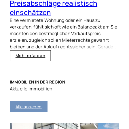
Preisabschläge realistisch
einschätzen
Eine vermietete Wohnung oder ein Haus zu
verkaufen, fühlt sich oft wie ein Balanceakt an: Sie
möchten den bestmöglichen Verkaufspreis
erzielen, zugleich sollen Mieterrechte gewahrt
bleiben und der Ablauf rechtssicher sein. Gerade
2026 ist Transparenz entscheidend – für Käufer,
Mehr erfahren
Mieter und Banken, die häufig sehr genau
hinschauen.
IMMOBILIEN IN DER REGION
Aktuelle Immobilien
Alle ansehen