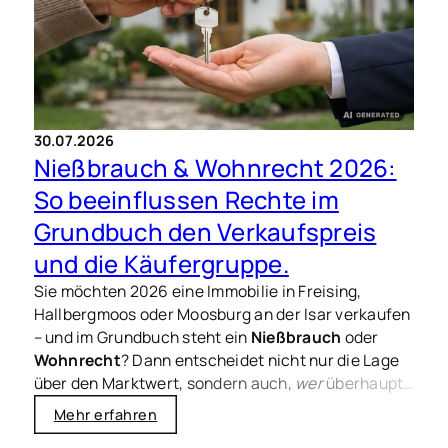
30.07.2026
Nießbrauch & Wohnrecht 2026:
So beeinflussen Rechte im
Grundbuch den Verkaufspreis
und die Käufergruppe.
Sie möchten 2026 eine Immobilie in Freising,
Hallbergmoos oder Moosburg an der Isar verkaufen
– und im Grundbuch steht ein
Nießbrauch
oder
Wohnrecht
? Dann entscheidet nicht nur die Lage
über den Marktwert, sondern auch,
wer
überhaupt
kaufen kann und zu welchem Preis realistisch
Mehr erfahren
verhandelt wird. Genau hier passieren in der Praxis