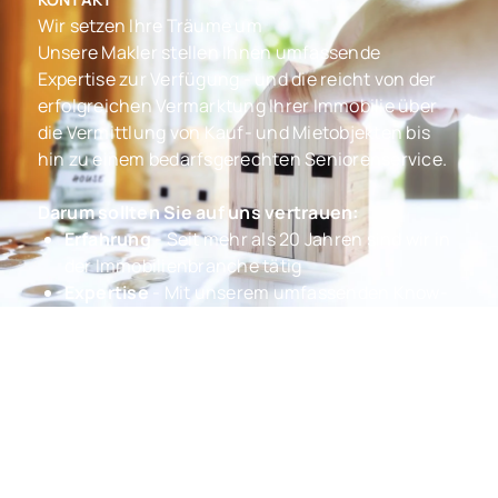
Wir setzen Ihre Träume um
Unsere Makler stellen Ihnen umfassende
Expertise zur Verfügung - und die reicht von der
erfolgreichen Vermarktung Ihrer Immobilie über
die Vermittlung von Kauf- und Mietobjekten bis
hin zu einem bedarfsgerechten Seniorenservice.
Darum sollten Sie auf uns vertrauen:
Erfahrung
- Seit mehr als 20 Jahren sind wir in
der Immobilienbranche tätig
Expertise
- Mit unserem umfassenden Know-
How beraten wir Sie kompetent bei allen
Anliegen
Transparenz
- Wir halten Sie stets auf dem
Laufenden. Vertrauen und Transparenz sind
wichtige Grundpfeiler, auf denen unsere Arbeit
fundiert.