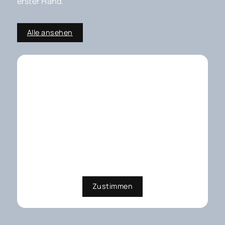
erster Hand.
Alle ansehen
Externe Dienste / Social
Media
Inhalte aus externen Quellen,
Videoplattformen und Social-
Media-Plattformen. Wenn Cookies
von externen Medien akzeptiert
werden, bedarf der Zugriff auf
diese Inhalte keiner manuellen
Zustimmung mehr
Zustimmen