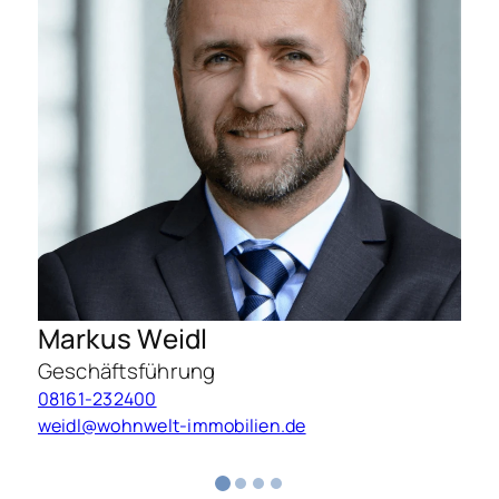
Markus Weidl
Geschäftsführung
I
08161-232400
0
weidl@wohnwelt-immobilien.de
p