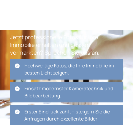
Jetzt professionelle Fotos für Ihre
Immobilie erhalten und besser
vermarkten? Sprechen Sie uns an.
Hochwertige Fotos, die Ihre Immobilie im
besten Licht zeigen.
Einsatz modernster Kameratechnik und
Bildbearbeitung.
Erster Eindruck zählt – steigern Sie die
Anfragen durch exzellente Bilder.