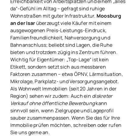
Erreichbarkeit von Arbeitsplätzen und einem „alles
da“-Gefühl im Alltag – gefragt sind ruhige
Wohnstraßen mit guter Infrastruktur.
Moosburg
an der Isar
überzeugt viele Käufer mit einem
ausgewogenen Preis-Leistungs-Eindruck,
Familienfreundlichkeit, Nahversorgung und
Bahnanschluss; beliebt sind Lagen, die Ruhe
bieten und trotzdem zügig ins Zentrum führen.
Wichtig für Eigentümer: „Top-Lage“ ist kein
Etikett, sondern setzt sich aus messbaren
Faktoren zusammen – etwa ÖPNV, Lärmsituation,
Mikrolage, Parkplatz- und Versorgungsangebot.
Als Wohnwelt Immobilien (seit 20 Jahren in der
Region) sehen wir zudem: Auch ein
diskreter
Verkauf ohne öffentliche Bewerbung
kann
sinnvoll sein, wenn Zielgruppe und Lageprofil
sauber zusammenpassen. Wenn Sie das für Ihre
Immobilie prüfen möchten, schreiben oder rufen
Sie uns gerne an.