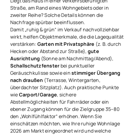
Liegt das Haus in einer verkehrsberuhigten
Straße, am Rand eines Wohngebiets oder in
zweiter Reihe? Solche Details können die
Nachfrage spürbar beeinflussen.
Damit „ruhig & grün“ im Verkauf nachvollziehbar
wirkt, helfen Objektmerkmale, die die Lagequalität
verstärken:
Garten mit Privatsphäre
(z. B. durch
Hecken oder Abstand zur Straße),
gute
Ausrichtung
(Sonne am Nachmittag/Abend),
Schallschutzfenster
bei punktueller
Geräuschkulisse sowie ein
stimmiger Übergang
nach draußen
(Terrasse, Wintergarten,
überdachter Sitzplatz). Auch praktische Punkte
wie
Carport/Garage
, sichere
Abstellmöglichkeiten für Fahrräder oder ein
ebener Zugang können für die Zielgruppe 35–80
den „Wohlfühlfaktor“ erhöhen. Wenn Sie
einschätzen möchten, wie Ihre ruhige Wohnlage
2026 am Markt eingeordnet wird und welche