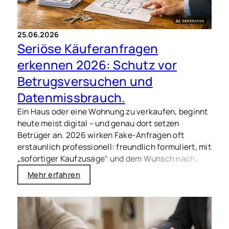
25.06.2026
Seriöse Käuferanfragen
erkennen 2026: Schutz vor
Betrugsversuchen und
Datenmissbrauch.
Ein Haus oder eine Wohnung zu verkaufen, beginnt
heute meist digital – und genau dort setzen
Betrüger an. 2026 wirken Fake-Anfragen oft
erstaunlich professionell: freundlich formuliert, mit
„sofortiger Kaufzusage“ und dem Wunsch nach
schnellen Unterlagen. Wer hier unbedacht
Mehr erfahren
persönliche Daten teilt, riskiert
Identitätsmissbrauch, Phishing oder teure
Umwege. Mit den folgenden Hinweisen erkennen
Sie seriöse Käuferanfragen schneller und schützen