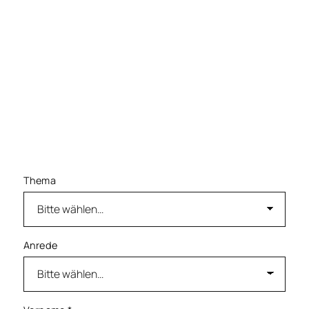
realistische Preisableitung und ein
Vermarktungsweg, der zur Immobilie und zur
Zielgruppe passt – öffentlich oder diskret. Wenn
Sie herausfinden möchten, wie Ihre Mikrolage
einzuordnen ist und welche Strategie für Ihren
Verkauf in der Region sinnvoll sein kann,
schreiben oder rufen Sie uns gern an. Teilen Sie
den Beitrag gern mit Menschen, die gerade über
Bewertung oder Verkauf nachdenken.
Thema
Anrede