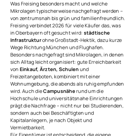
Was Freising besonders macht und welche
Mikrolagen typischerweise nachgefragt werden –
von zentrumsnah bis grün und familienfreundlich.
Freising verbindet 2026 für viele Käufer das, was
in Oberbayern oft gesucht wird:
städtische
Infrastruktur
ohne Großstadt-Hektik, dazu kurze
Wege Richtung München und Flughafen.
Besonders nachgefragt sind Mikrolagen, in denen
sich Alltag leicht organisiert: gute Erreichbarkeit
von
Einkauf, Ärzten, Schulen
und
Freizeitangeboten, kombiniert mit einer
Wohnumgebung, die abends als ruhig empfunden
wird. Auch die
Campusnähe
rund um die
Hochschule und universitätsnahe Einrichtungen
prägt die Nachfrage – nicht nur bei Studierenden,
sondern auch bei Beschäftigten und
Kapitalanlegern, je nach Objekt und
Vermietbarkeit.
Für Eigentümer ist entscheidend, die eigene