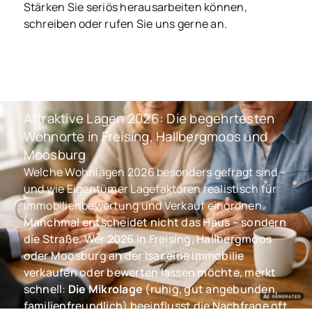
Stärken Sie seriös herausarbeiten können,
schreiben oder rufen Sie uns gerne an.
Attraktive Lagen 2026: Die begehrtesten
Wohnorte in Freising, Hallbergmoos und
Moosburg
Welche Wohnlagen 2026 besonders gefragt sind –
und wie Eigentümer Lagefaktoren realistisch für
Immobilienbewertung und Verkauf einordnen.
Manchmal entscheidet nicht das Haus – sondern
die Straße. Wer 2026 in Freising, Hallbergmoos
oder Moosburg an der Isar eine Immobilie
verkaufen oder bewerten lassen möchte, merkt
schnell:
Die Mikrolage
(ruhig, gut angebunden,
familienfreundlich) beeinflusst die Nachfrage oft