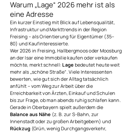
Warum „Lage“ 2026 mehr ist als
eine Adresse
Ein kurzer Einstieg mit Blick auf Lebensqualität,
Infrastruktur und Markttrends in der Region
Freising – als Orientierung für Eigentümer (35–
80) und Kaufinteressierte.
Wer 2026 in Freising, Hallbergmoos oder Moosburg
an der Isar eine Immobilie kaufen oder verkaufen
möchte, merkt schnell:
Lage
bedeutet heute weit
mehr als „schöne Straße“. Viele Interessenten
bewerten, wie gut sich der Alltag tatsächlich
anfühlt – vom Weg zur Arbeit über die
Erreichbarkeit von Ärzten, Einkauf und Schulen
bis zur Frage, ob man abends ruhig schlafen kann.
Gerade in Oberbayern spielt außerdem die
Balance aus Nähe
(z. B. zur S-Bahn, zur
Innenstadt oder zu großen Arbeitgebern) und
Rückzug
(Grün, wenig Durchgangsverkehr,