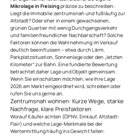
Mikrolage in Freising
präzise zu beschreiben:
Liegt die Immobilie zentrumsnah und fußläufig zur
Altstadt? Oder eher in einem gewachsenen,
grünen Quartier mit wenig Durchgangsverkehr
und familienfreundlicher Nachbarschaft? Solche
Faktoren können die Wahrnehmung im Verkauf
deutlich beeinflussen – etwa durch Lärm,
Parkplatzsituation, Sonnenlage oder den „letzten
Kilometer“ zur Bahn. Eine fundierte Bewertung
betrachtet daher Lage und Objekt gemeinsam.
Wenn Sie einschätzen möchten, wie Ihre Lage
2026 am Markt eingeordnet wird, schreiben oder
rufen Sie uns gerne an.
Zentrumsnah wohnen: Kurze Wege, starke
Nachfrage, klare Preisfaktoren
Worauf Käufer achten (ÖPNV, Einkauf, Altstadt-
Flair) und welche Lage-Merkmale bei der
Wertermittlung häufig ins Gewicht fallen.