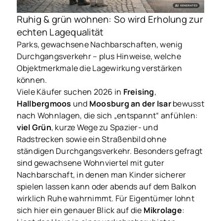
Ruhig & grün wohnen: So wird Erholung zur
echten Lagequalität
Parks, gewachsene Nachbarschaften, wenig
Durchgangsverkehr – plus Hinweise, welche
Objektmerkmale die Lagewirkung verstärken
können.
Viele Käufer suchen 2026 in
Freising
,
Hallbergmoos
und
Moosburg an der Isar
bewusst
nach Wohnlagen, die sich „entspannt“ anfühlen:
viel Grün
, kurze Wege zu Spazier- und
Radstrecken sowie ein Straßenbild ohne
ständigen Durchgangsverkehr. Besonders gefragt
sind gewachsene Wohnviertel mit guter
Nachbarschaft, in denen man Kinder sicherer
spielen lassen kann oder abends auf dem Balkon
wirklich Ruhe wahrnimmt. Für Eigentümer lohnt
sich hier ein genauer Blick auf die
Mikrolage
: