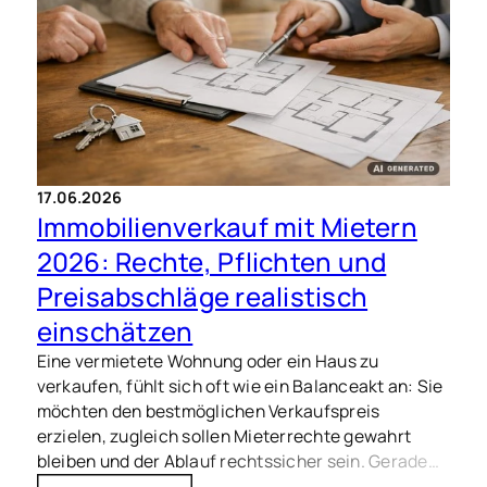
sich wirksam – besonders in gefragten Lagen wie
Freising, Hallbergmoos und Moosburg an der Isar,
wo die Nachfrage hoch ist und Anfragen
entsprechend zahlreich ausfallen können.
17.06.2026
Immobilienverkauf mit Mietern
2026: Rechte, Pflichten und
Preisabschläge realistisch
einschätzen
Eine vermietete Wohnung oder ein Haus zu
verkaufen, fühlt sich oft wie ein Balanceakt an: Sie
möchten den bestmöglichen Verkaufspreis
erzielen, zugleich sollen Mieterrechte gewahrt
bleiben und der Ablauf rechtssicher sein. Gerade
2026 ist Transparenz entscheidend – für Käufer,