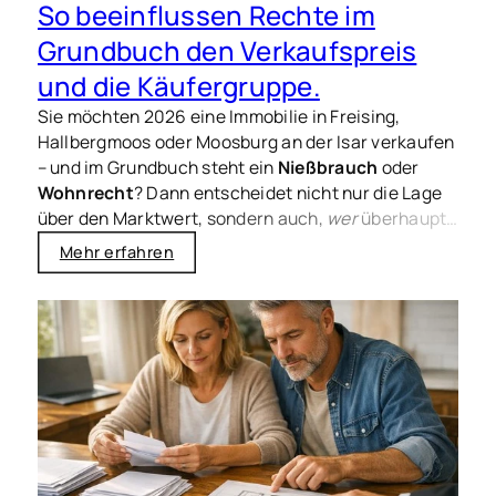
So beeinflussen Rechte im
Grundbuch den Verkaufspreis
und die Käufergruppe.
Sie möchten 2026 eine Immobilie in Freising,
Hallbergmoos oder Moosburg an der Isar verkaufen
– und im Grundbuch steht ein
Nießbrauch
oder
Wohnrecht
? Dann entscheidet nicht nur die Lage
über den Marktwert, sondern auch,
wer
überhaupt
kaufen kann und zu welchem Preis realistisch
Mehr erfahren
verhandelt wird. Genau hier passieren in der Praxis
die meisten Missverständnisse: zwischen
gefühltem Wert und dem, was Käufer, Banken und
Gutachter tatsächlich ansetzen.