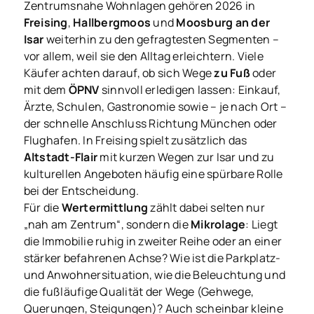
Zentrumsnahe Wohnlagen gehören 2026 in
Freising
,
Hallbergmoos
und
Moosburg an der
Isar
weiterhin zu den gefragtesten Segmenten –
vor allem, weil sie den Alltag erleichtern. Viele
Käufer achten darauf, ob sich Wege
zu Fuß
oder
mit dem
ÖPNV
sinnvoll erledigen lassen: Einkauf,
Ärzte, Schulen, Gastronomie sowie – je nach Ort –
der schnelle Anschluss Richtung München oder
Flughafen. In Freising spielt zusätzlich das
Altstadt-Flair
mit kurzen Wegen zur Isar und zu
kulturellen Angeboten häufig eine spürbare Rolle
bei der Entscheidung.
Für die
Wertermittlung
zählt dabei selten nur
„nah am Zentrum“, sondern die
Mikrolage
: Liegt
die Immobilie ruhig in zweiter Reihe oder an einer
stärker befahrenen Achse? Wie ist die Parkplatz-
und Anwohnersituation, wie die Beleuchtung und
die fußläufige Qualität der Wege (Gehwege,
Querungen, Steigungen)? Auch scheinbar kleine