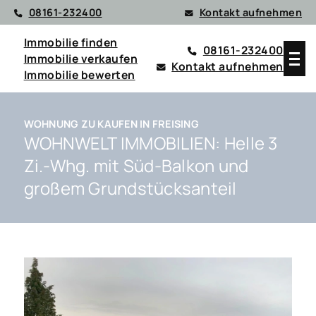
08161-232400
Kontakt aufnehmen
Immobilie finden
08161-232400
Immobilie verkaufen
Kontakt aufnehmen
Immobilie bewerten
WOHNUNG ZU KAUFEN IN FREISING
WOHNWELT IMMOBILIEN: Helle 3
Zi.-Whg. mit Süd-Balkon und
großem Grundstücksanteil