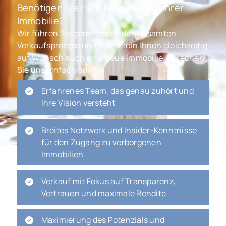
Benötigen Sie Hilfe beim Verkauf Ihrer
Immobilie?
Wir führen Sie gerne durch den gesamten
Verkaufsprozess und vermitteln Ihnen gleichzeitig
auf Wunsch auch eine neue Immobilie. Sprechen
Sie uns einfach an.
Erfahrenes Team, das genau zuhört und
Ihre Vision versteht
Breites Netzwerk und Insider-Kenntnisse
für den Zugang zu verborgenen
Immobilien
Verkauf mit Fokus auf Transparenz,
Vertrauen und maximale Rendite
Maximierung des Potenzials und