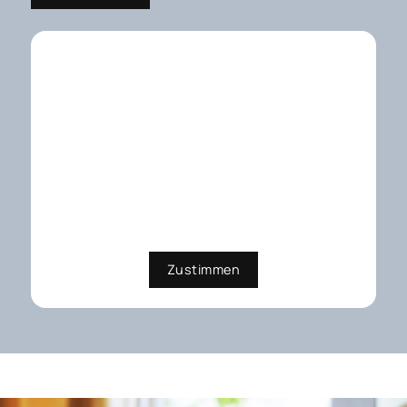
Externe Dienste / Social
Media
Inhalte aus externen Quellen,
Videoplattformen und Social-
Media-Plattformen. Wenn Cookies
von externen Medien akzeptiert
werden, bedarf der Zugriff auf
diese Inhalte keiner manuellen
Zustimmung mehr
Zustimmen