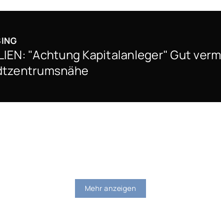
SING
N: "Achtung Kapitalanleger" Gut verm
adtzentrumsnähe
Mehr anzeigen