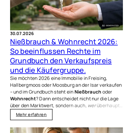
30.07.2026
Nießbrauch & Wohnrecht 2026:
So beeinflussen Rechte im
Grundbuch den Verkaufspreis
und die Käufergruppe.
Sie möchten 2026 eine Immobilie in Freising,
Hallbergmoos oder Moosburg an der Isar verkaufen
– und im Grundbuch steht ein
Nießbrauch
oder
Wohnrecht
? Dann entscheidet nicht nur die Lage
über den Marktwert, sondern auch,
wer
überhaupt
kaufen kann und zu welchem Preis realistisch
Mehr erfahren
verhandelt wird. Genau hier passieren in der Praxis
die meisten Missverständnisse: zwischen
gefühltem Wert und dem, was Käufer, Banken und