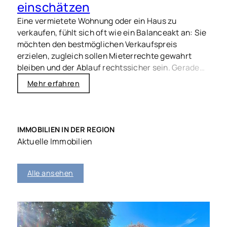
einschätzen
Eine vermietete Wohnung oder ein Haus zu
verkaufen, fühlt sich oft wie ein Balanceakt an: Sie
möchten den bestmöglichen Verkaufspreis
erzielen, zugleich sollen Mieterrechte gewahrt
bleiben und der Ablauf rechtssicher sein. Gerade
2026 ist Transparenz entscheidend – für Käufer,
Mehr erfahren
Mieter und Banken, die häufig sehr genau
hinschauen.
IMMOBILIEN IN DER REGION
Aktuelle Immobilien
Alle ansehen