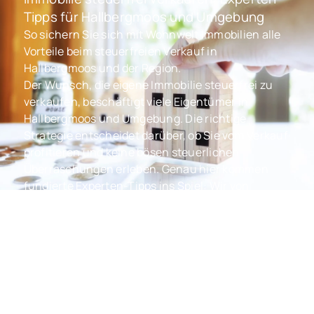
Tipps für Hallbergmoos und Umgebung
So sichern Sie sich mit Wohnwelt Immobilien alle
Vorteile beim steuerfreien Verkauf in
Hallbergmoos und der Region.
Der Wunsch, die eigene Immobilie steuerfrei zu
verkaufen, beschäftigt viele Eigentümer in
Hallbergmoos und Umgebung. Die richtige
Strategie entscheidet darüber, ob Sie vom Verkauf
profitieren und keine bösen steuerlichen
Überraschungen erleben. Genau hier kommen
fundierte Experten-Tipps ins Spiel: Wir von
Wohnwelt Immobilien wissen, worauf es bei einem
steuerfreien Immobilienverkauf ankommt und
begleiten Sie mit Erfahrung und Fachkenntnis
rund um Freising, Hallbergmoos und Moosburg an
der Isar.
Immer mehr Immobilienbesitzer fragen sich, unter
welchen Voraussetzungen der Verkauf steuerfrei