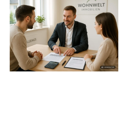
Typische Stolperfallen beim
Immobilienverkauf vermeiden
Praktische Hinweise zur Fehlervermeidung und
Tipps aus der Maklerpraxis.
Viele Immobilienbesitzer unterschätzen, wie
schnell beim Verkauf unnötige Fehler passieren
können, die zu finanziellen Einbußen oder
langwierigen Prozessen führen. Eine der