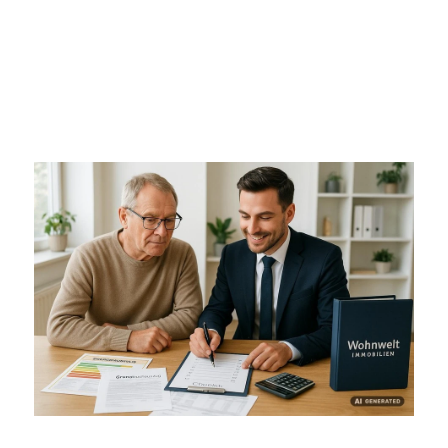
gemeinsam mit einem erfahrenen
Immobilienmakler zu prüfen. So lassen sich
unangenehme Überraschungen vermeiden und
der Verkaufsprozess in Hallbergmoos reibungslos
und sicher gestalten. Wenn Sie Fragen haben oder
eine unverbindliche Ersteinschätzung wünschen,
freuen wir uns auf Ihre Kontaktaufnahme.
Mit regionaler Marktkenntnis und