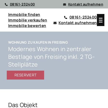
08161-232400
Kontakt aufnehmen
Immobilie finden
08161-232400
Immobilie verkaufen
Kontakt aufnehmen
Immobilie bewerten
WOHNUNG ZU KAUFEN IN FREISING
Modernes Wohnen in zentraler
Bestlage von Freising inkl. 2 TG-
Stellplätze
RESERVIERT
Das Objekt