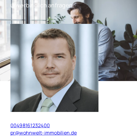
unverbindlich anfragen.
P. Rosenkranz
00498161232400
pr@wohnwelt-immobilien.de