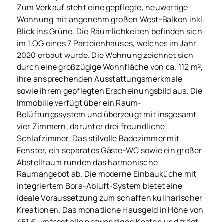
Zum Verkauf steht eine gepflegte, neuwertige
Wohnung mit angenehm großen West-Balkon inkl.
Blick ins Grüne. Die Räumlichkeiten befinden sich
im 1.OG eines 7 Parteienhauses, welches im Jahr
2020 erbaut wurde. Die Wohnung zeichnet sich
durch eine großzügige Wohnfläche von ca. 112 m²,
ihre ansprechenden Ausstattungsmerkmale
sowie ihrem gepflegten Erscheinungsbild aus. Die
Immobilie verfügt über ein Raum-
Belüftungssystem und überzeugt mit insgesamt
vier Zimmern, darunter drei freundliche
Schlafzimmer. Das stilvolle Badezimmer mit
Fenster, ein separates Gäste-WC sowie ein großer
Abstellraum runden das harmonische
Raumangebot ab. Die moderne Einbauküche mit
integriertem Bora-Abluft-System bietet eine
ideale Voraussetzung zum schaffen kulinarischer
Kreationen. Das monatliche Hausgeld in Höhe von
451 € umfasst alle notwendigen Kosten und trägt