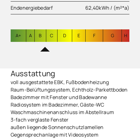
Endenergiebedarf
62,40kWh / (m²*a)
A+
A
B
C
D
E
F
G
H
Ausstattung
voll ausgestattete EBK, Fußbodenheizung
Raum-Belüftungssystem, Echtholz-Parkettboden
Badezimmer mit Fenster und Badewanne
Radiosystem im Badezimmer, Gäste-WC
Waschmaschinenanschluss im Abstellraum
3-fach verglaste Fenster
außen liegende Sonnenschutzlamellen
Gegensprechanlage mit Videosystem