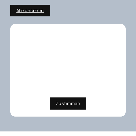
Alle ansehen
Externe Dienste / Social
Media
Inhalte aus externen Quellen,
Videoplattformen und Social-
Media-Plattformen. Wenn Cookies
von externen Medien akzeptiert
werden, bedarf der Zugriff auf
diese Inhalte keiner manuellen
Zustimmung mehr
Zustimmen