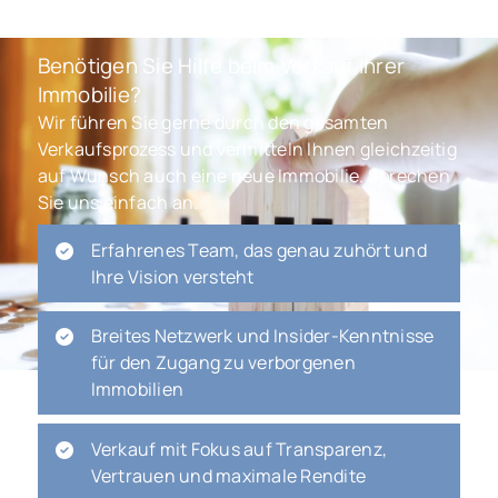
Benötigen Sie Hilfe beim Verkauf Ihrer
Immobilie?
Wir führen Sie gerne durch den gesamten
Verkaufsprozess und vermitteln Ihnen gleichzeitig
auf Wunsch auch eine neue Immobilie. Sprechen
Sie uns einfach an.
Erfahrenes Team, das genau zuhört und
Ihre Vision versteht
Breites Netzwerk und Insider-Kenntnisse
für den Zugang zu verborgenen
Immobilien
Verkauf mit Fokus auf Transparenz,
Vertrauen und maximale Rendite