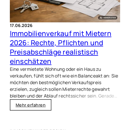
17.06.2026
Immobilienverkauf mit Mietern
2026: Rechte, Pflichten und
Preisabschläge realistisch
einschätzen
Eine vermietete Wohnung oder ein Haus zu
verkaufen, fühlt sich oft wie ein Balanceakt an: Sie
möchten den bestmöglichen Verkaufspreis
erzielen, zugleich sollen Mieterrechte gewahrt
bleiben und der Ablauf rechtssicher sein. Gerade
2026 ist Transparenz entscheidend – für Käufer,
Mehr erfahren
Mieter und Banken, die häufig sehr genau
hinschauen.