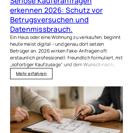
Seriöse Käuferanfragen
erkennen 2026: Schutz vor
Betrugsversuchen und
Datenmissbrauch.
Ein Haus oder eine Wohnung zu verkaufen, beginnt
heute meist digital – und genau dort setzen
Betrüger an. 2026 wirken Fake-Anfragen oft
erstaunlich professionell: freundlich formuliert, mit
„sofortiger Kaufzusage“ und dem Wunsch nach
schnellen Unterlagen. Wer hier unbedacht
Mehr erfahren
persönliche Daten teilt, riskiert
Identitätsmissbrauch, Phishing oder teure
Umwege. Mit den folgenden Hinweisen erkennen
Sie seriöse Käuferanfragen schneller und schützen
sich wirksam – besonders in gefragten Lagen wie
Freising, Hallbergmoos und Moosburg an der Isar,
wo die Nachfrage hoch ist und Anfragen
entsprechend zahlreich ausfallen können.