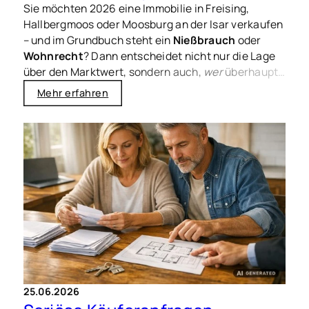
Sie möchten 2026 eine Immobilie in Freising,
Hallbergmoos oder Moosburg an der Isar verkaufen
– und im Grundbuch steht ein
Nießbrauch
oder
Wohnrecht
? Dann entscheidet nicht nur die Lage
über den Marktwert, sondern auch,
wer
überhaupt
kaufen kann und zu welchem Preis realistisch
Mehr erfahren
verhandelt wird. Genau hier passieren in der Praxis
die meisten Missverständnisse: zwischen
gefühltem Wert und dem, was Käufer, Banken und
Gutachter tatsächlich ansetzen.
25.06.2026