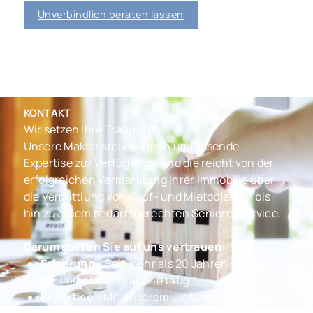
Unverbindlich beraten lassen
KONTAKT
Wir setzen Ihre Träume um
Unsere Makler stellen Ihnen umfassende
Expertise zur Verfügung - und die reicht von der
erfolgreichen Vermarktung Ihrer Immobilie über
die Vermittlung von Kauf- und Mietobjekten bis
hin zu einem bedarfsgerechten Seniorenservice.
Darum sollten Sie auf uns vertrauen:
Erfahrung
- Seit mehr als 20 Jahren sind wir in
der Immobilienbranche tätig
Expertise
- Mit unserem umfassenden Know-