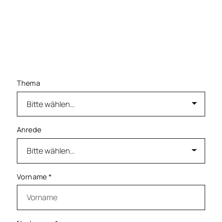
How beraten wir Sie kompetent bei allen
Anliegen
Transparenz
- Wir halten Sie stets auf dem
Laufenden. Vertrauen und Transparenz sind
wichtige Grundpfeiler, auf denen unsere Arbeit
fundiert.
Thema
Anrede
Vorname
*