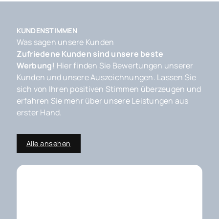
KUNDENSTIMMEN
Was sagen unsere Kunden
Zufriedene Kunden sind unsere beste
Werbung!
Hier finden Sie Bewertungen unserer
Kunden und unsere Auszeichnungen. Lassen Sie
sich von Ihren positiven Stimmen überzeugen und
erfahren Sie mehr über unsere Leistungen aus
erster Hand.
Alle ansehen
Externe Dienste / Social
Media
Inhalte aus externen Quellen,
Videoplattformen und Social-