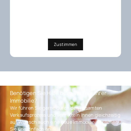
Media-Plattformen. Wenn Cookies
von externen Medien akzeptiert
werden, bedarf der Zugriff auf
diese Inhalte keiner manuellen
Zustimmung mehr
Zustimmen
Benötigen Sie Hilfe beim Verkauf Ihrer
Immobilie?
Wir führen Sie gerne durch den gesamten
Verkaufsprozess und vermitteln Ihnen gleichzeitig
auf Wunsch auch eine neue Immobilie. Sprechen
Sie uns einfach an.