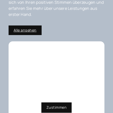
sich von Ihren positiven Stimmen überzeugen und
erfahren Sie mehr über unsere Leistungen aus
erster Hand.
Alle ansehen
Externe Dienste / Social
Media
Inhalte aus externen Quellen,
Videoplattformen und Social-
Media-Plattformen. Wenn Cookies
von externen Medien akzeptiert
werden, bedarf der Zugriff auf
diese Inhalte keiner manuellen
Zustimmung mehr
Zustimmen