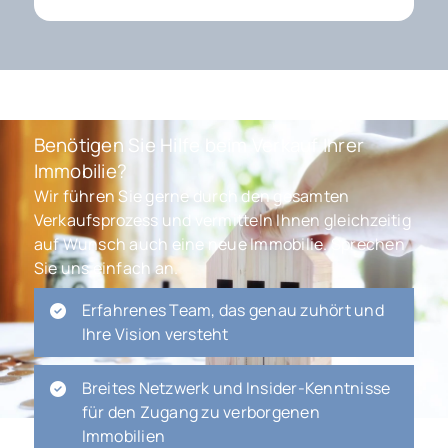
Benötigen Sie Hilfe beim Verkauf Ihrer
Immobilie?
Wir führen Sie gerne durch den gesamten
Verkaufsprozess und vermitteln Ihnen gleichzeitig
auf Wunsch auch eine neue Immobilie. Sprechen
Sie uns einfach an.
Erfahrenes Team, das genau zuhört und
Ihre Vision versteht
Breites Netzwerk und Insider-Kenntnisse
für den Zugang zu verborgenen
Immobilien