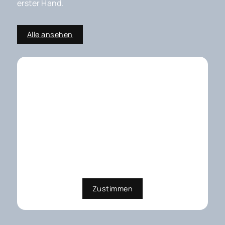
erster Hand.
Alle ansehen
Externe Dienste / Social
Media
Inhalte aus externen Quellen,
Videoplattformen und Social-
Media-Plattformen. Wenn Cookies
von externen Medien akzeptiert
werden, bedarf der Zugriff auf
diese Inhalte keiner manuellen
Zustimmung mehr
Zustimmen