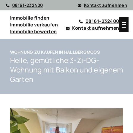
08161-232400
Kontakt aufnehmen
Immobilie finden
08161-232400
Immobilie verkaufen
Kontakt aufnehmen
Immobilie bewerten
WOHNUNG ZU KAUFEN IN HALLBERGMOOS
Helle, gemütliche 3-Zi-DG-
Wohnung mit Balkon und eigenem
Garten