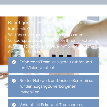
Benötigen Sie Hilfe beim Verkauf Ihrer
Immobilie?
Wir führen Sie gerne durch den gesamten
Verkaufsprozess und vermitteln Ihnen gleichzeitig
auf Wunsch auch eine neue Immobilie. Sprechen
Sie uns einfach an.
Erfahrenes Team, das genau zuhört und
Ihre Vision versteht
Breites Netzwerk und Insider-Kenntnisse
für den Zugang zu verborgenen
Immobilien
Verkauf mit Fokus auf Transparenz,